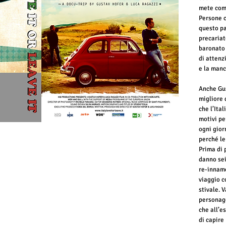
mete come
Persone c
questo pa
precariat
baronato
di attenz
e la manc
Anche Gus
migliore 
che l’Ita
motivi pe
ogni gior
perché le
Prima di 
danno sei
re-innamo
viaggio c
stivale. V
personagg
che all’e
di capire