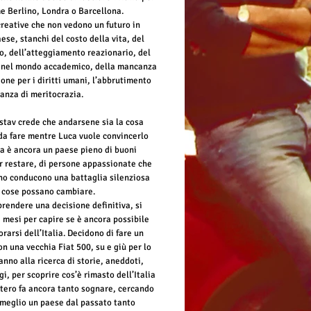
 Berlino, Londra o Barcellona. 
reative che non vedono un futuro in 
ese, stanchi del costo della vita, del 
o, dell’atteggiamento reazionario, del 
 nel mondo accademico, della mancanza 
ione per i diritti umani, l’abbrutimento 
anza di meritocrazia.
tav crede che andarsene sia la cosa 
da fare mentre Luca vuole convincerlo 
lia è ancora un paese pieno di buoni 
r restare, di persone appassionate che 
no conducono una battaglia silenziosa 
 cose possano cambiare.
prendere una decisione definitiva, si 
 mesi per capire se è ancora possibile 
rarsi dell’Italia. Decidono di fare un 
on una vecchia Fiat 500, su e giù per lo 
anno alla ricerca di storie, aneddoti, 
i, per scoprire cos’è rimasto dell’Italia 
stero fa ancora tanto sognare, cercando 
 meglio un paese dal passato tanto 