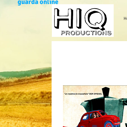
guarda online
H