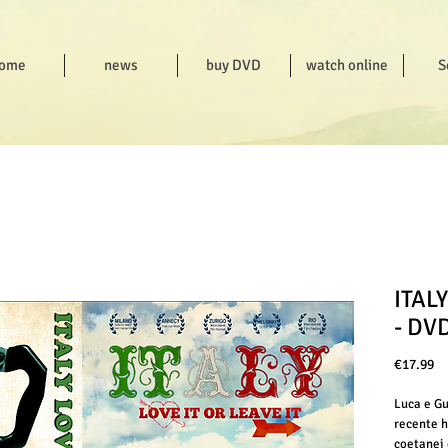
ome
news
buy DVD
watch online
S
ITALY
- DVD
Pr
€17.99
Luca e Gu
recente h
coetanei 